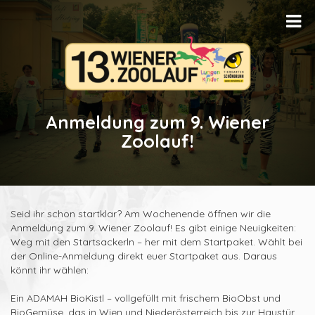
Anmeldung zum 9. Wiener
Zoolauf!
Seid ihr schon startklar? Am Wochenende öffnen wir die
Anmeldung zum 9. Wiener Zoolauf! Es gibt einige Neuigkeiten:
Weg mit den Startsackerln – her mit dem Startpaket. Wählt bei
der Online-Anmeldung direkt euer Startpaket aus. Daraus
könnt ihr wählen:
Ein ADAMAH BioKistl – vollgefüllt mit frischem BioObst und
BioGemüse, das in Wien und Niederösterreich bis zur Haustür